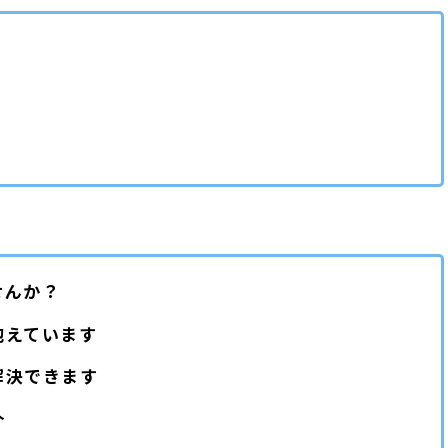
い
せんか？
抱えています
解決できます
介