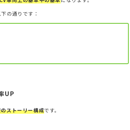
以下の通りです：
率UP
型のストーリー構成
です。