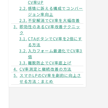
CV率UP
感情に訴える構成でコンバー
ジョン率向上
不安解消でCV率を大幅改善
即効性のあるCV率改善テクニッ
ク
CTAボタンでCV率を2倍にす
る方法
入力フォーム最適化でCV率3
倍
離脱防止でCV率底上げ
CV率測定と継続改善の方法
スマホLPのCV率を劇的に向上さ
せる方法：まとめ