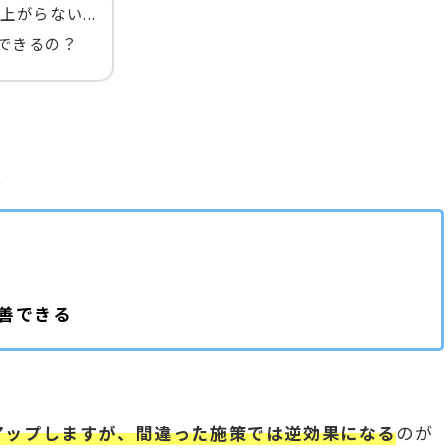
がらない...
できるの？
は
善できる
アップしますが、間違った施策では逆効果になる
のが