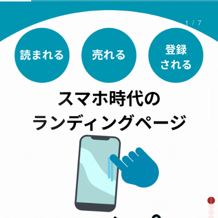
1
/
7