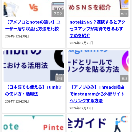
ブログ
note
【アメブロとnoteの違い】ユ
noteはSNS？連携するとアク
ーザー層や収益化方法を比較
セスアップが期待できるおす
すめを紹介
2024年12月30日
2024年12月25日
SNS
SNS
【日本語でも使える】Tumblr
【アプリのみ】Threads経由
の使い方・活用法
でInstagramから外部サイト
へリンクする方法
2024年12月20日
2024年12月19日