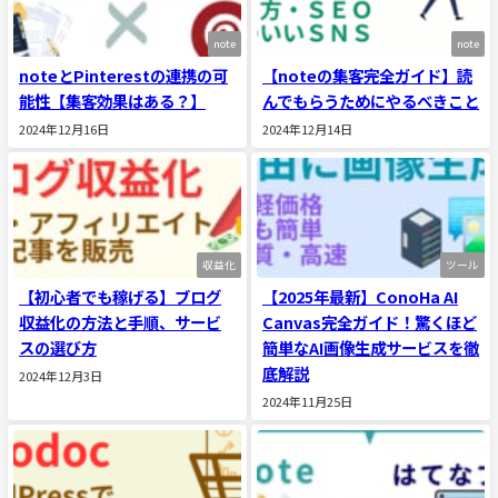
note
note
noteとPinterestの連携の可
【noteの集客完全ガイド】読
能性【集客効果はある？】
んでもらうためにやるべきこと
2024年12月16日
2024年12月14日
収益化
ツール
【初心者でも稼げる】ブログ
【2025年最新】ConoHa AI
収益化の方法と手順、サービ
Canvas完全ガイド！驚くほど
スの選び方
簡単なAI画像生成サービスを徹
底解説
2024年12月3日
2024年11月25日