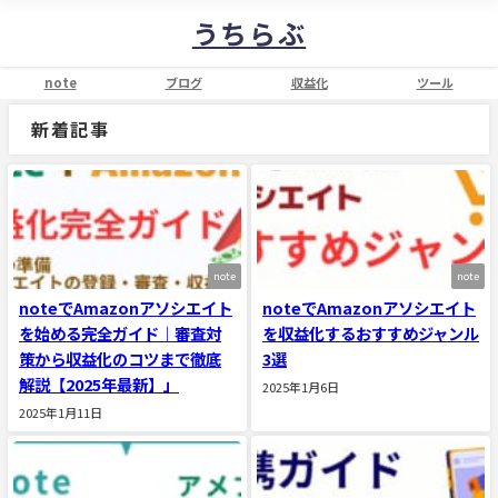
うちらぶ
note
ブログ
収益化
ツール
新着記事
note
note
noteでAmazonアソシエイト
noteでAmazonアソシエイト
を始める完全ガイド｜審査対
を収益化するおすすめジャンル
策から収益化のコツまで徹底
3選
解説【2025年最新】」
2025年1月6日
2025年1月11日