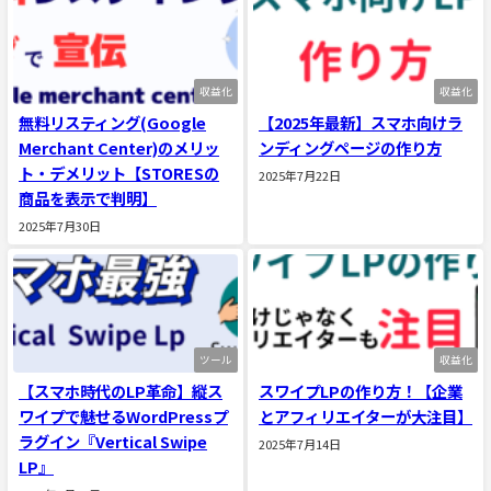
収益化
収益化
無料リスティング(Google
【2025年最新】スマホ向けラ
Merchant Center)のメリッ
ンディングページの作り方
ト・デメリット【STORESの
2025年7月22日
商品を表示で判明】
2025年7月30日
ツール
収益化
【スマホ時代のLP革命】縦ス
スワイプLPの作り方！【企業
ワイプで魅せるWordPressプ
とアフィリエイターが大注目】
ラグイン『Vertical Swipe
2025年7月14日
LP』