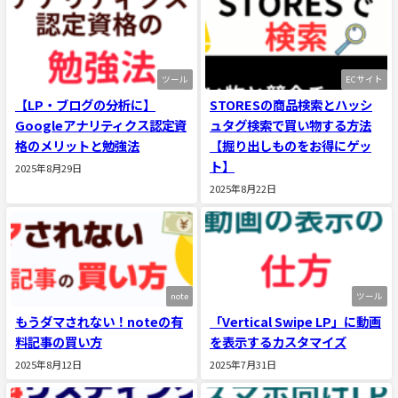
ツール
ECサイト
【LP・ブログの分析に】
STORESの商品検索とハッシ
Googleアナリティクス認定資
ュタグ検索で買い物する方法
格のメリットと勉強法
【掘り出しものをお得にゲッ
ト】
2025年8月29日
2025年8月22日
note
ツール
もうダマされない！noteの有
「Vertical Swipe LP」に動画
料記事の買い方
を表示するカスタマイズ
2025年8月12日
2025年7月31日