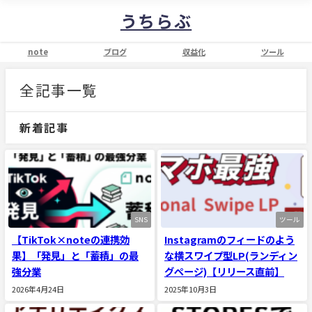
うちらぶ
note
ブログ
収益化
ツール
全記事一覧
新着記事
SNS
ツール
【TikTok×noteの連携効
Instagramのフィードのよう
果】「発見」と「蓄積」の最
な横スワイプ型LP(ランディン
強分業
グページ)【リリース直前】
2026年4月24日
2025年10月3日